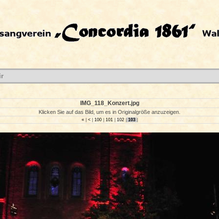
r
IMG_118_Konzert.jpg
Klicken Sie auf das Bild, um es in Originalgröße anzuzeigen.
«
|
<
|
100
|
101
|
102
|
103
|